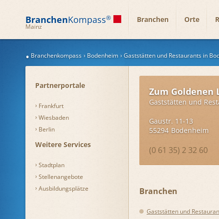
Branchen
Kompass
®
Branchen
Orte
R
Mainz
Branchenkompass
Bodenheim
Gaststätten und Restaurants in B
Partnerportale
Zum Goldenen
Gaststätten und Rest
Frankfurt
Wiesbaden
Gaustr. 11-13
Berlin
55294
Bodenheim
Weitere Services
(0 61 35) 2 32 60
Stadtplan
Stellenangebote
Ausbildungsplätze
Branchen
Gaststätten und Restauran