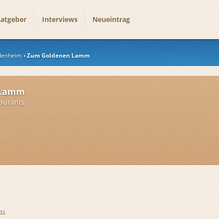
atgeber
Interviews
Neueintrag
odenheim
Zum Goldenen Lamm
 Lamm
aurants
ts