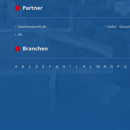
Partner
lokaleauskunft.de
hallo! - Gesu
vft
Branchen
A
B
C
D
E
F
G
H
I
J
K
L
M
N
O
P
Q