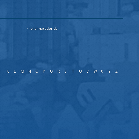
lokalmatador.de
J
K
L
M
N
O
P
Q
R
S
T
U
V
W
X
Y
Z