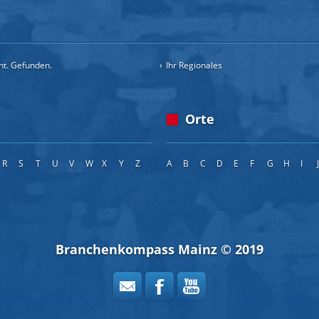
cht. Gefunden.
Ihr Regionales
Orte
R
S
T
U
V
W
X
Y
Z
A
B
C
D
E
F
G
H
I
Branchenkompass Mainz © 2019